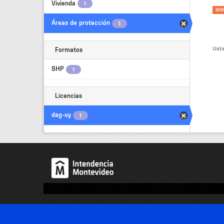
Vivienda
1
SH
Áreas de protección
1
Uste
Formatos
SHP
1
Licencias
dag-uy
1