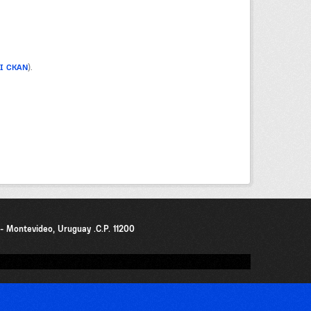
PI CKAN
).
0 - Montevideo, Uruguay .C.P. 11200