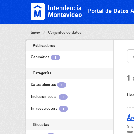
Ir
al
Portal de Datos A
contenido
Inicio
Conjuntos de datos
Publicadores
Geomática
1
Categorías
1
Datos abiertos
1
Lice
Inclusión social
1
Infraestructura
1
Ár
Etiquetas
Shap
son 