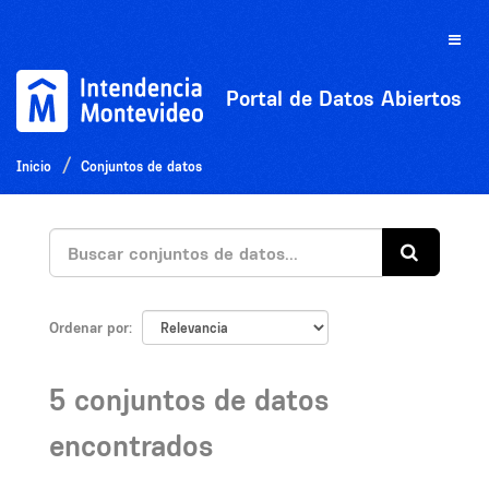
Ir
al
Toggle
contenido
naviga
Portal de Datos Abiertos
Inicio
Conjuntos de datos
Ordenar por
5 conjuntos de datos
encontrados