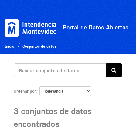
Ir
al
Toggle
contenido
naviga
Portal de Datos Abiertos
Inicio
Conjuntos de datos
Ordenar por
3 conjuntos de datos
encontrados