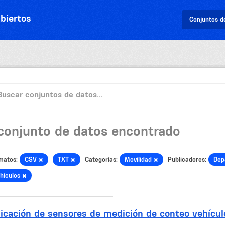
biertos
Conjuntos d
 conjunto de datos encontrado
matos:
CSV
TXT
Categorías:
Movilidad
Publicadores:
Dep
hículos
icación de sensores de medición de conteo vehícul