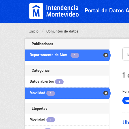
Ir
al
Portal de Datos A
contenido
Inicio
Conjuntos de datos
Publicadores
Departamento de Mov...
1
Categorías
1
Datos abiertos
1
For
Movilidad
1
ve
Etiquetas
Movilidad
1
Ub