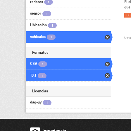
radares
El 
1
que 
sensor
1
TXT
Ubicación
1
vehículos
1
Uste
Formatos
CSV
1
TXT
1
Licencias
dag-uy
1