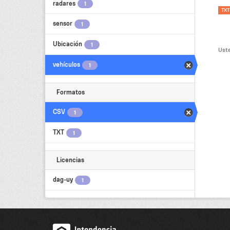
radares
1
TXT
sensor
1
Ubicación
1
Uste
vehículos
1
Formatos
CSV
1
TXT
1
Licencias
dag-uy
1