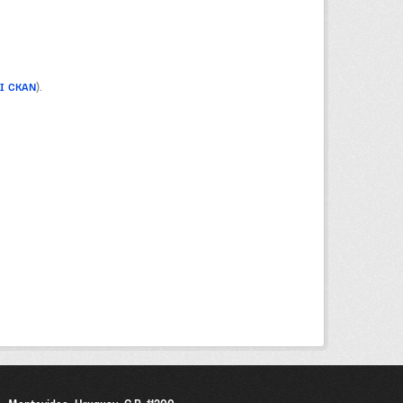
PI CKAN
).