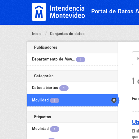
Ir
al
Portal de Datos A
contenido
Inicio
Conjuntos de datos
Publicadores
Departamento de Mov...
1
Categorías
1
Datos abiertos
1
For
Movilidad
1
Etiquetas
Ub
Movilidad
1
El 
que 