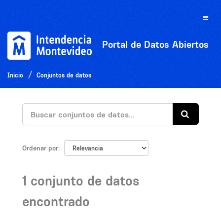
Ir
al
Toggle
contenido
naviga
Portal de Datos Abiertos
Inicio
Conjuntos de datos
Ordenar por
1 conjunto de datos
encontrado