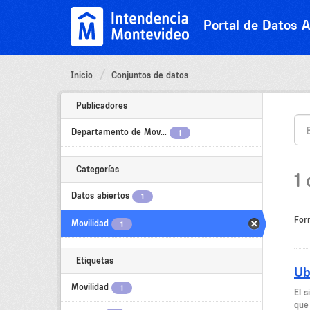
Ir
al
Portal de Datos A
contenido
Inicio
Conjuntos de datos
Publicadores
Departamento de Mov...
1
Categorías
1
Datos abiertos
1
For
Movilidad
1
Etiquetas
Ub
Movilidad
1
El 
que 