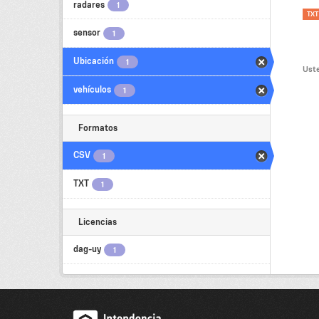
radares
1
TXT
sensor
1
Ubicación
1
Uste
vehículos
1
Formatos
CSV
1
TXT
1
Licencias
dag-uy
1