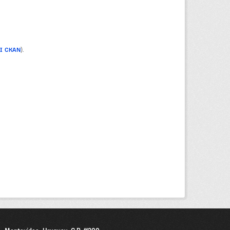
PI CKAN
).