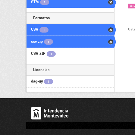
STM
1
CS
Formatos
Uste
CSV
1
csv zip
1
CSV ZIP
1
Licencias
dag-uy
1