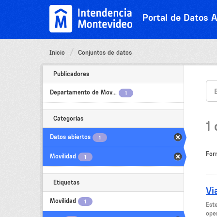
Ir
al
Portal de Datos A
contenido
Inicio
Conjuntos de datos
Publicadores
Departamento de Mov...
1
Categorías
1
Datos abiertos
1
For
Movilidad
1
Etiquetas
Vi
Movilidad
1
Est
oper