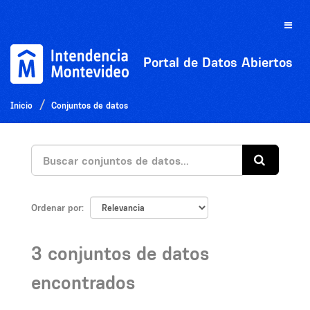
Ir
al
Toggle
contenido
naviga
Portal de Datos Abiertos
Inicio
Conjuntos de datos
Ordenar por
3 conjuntos de datos
encontrados