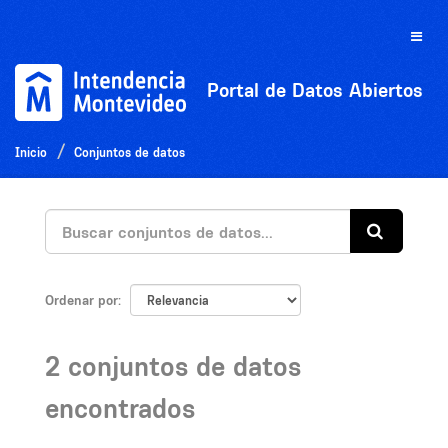
Ir
al
Toggle
contenido
naviga
Portal de Datos Abiertos
Inicio
Conjuntos de datos
Ordenar por
2 conjuntos de datos
encontrados