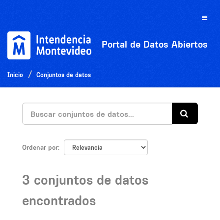
Ir
al
Toggle
contenido
naviga
Portal de Datos Abiertos
Inicio
Conjuntos de datos
Ordenar por
3 conjuntos de datos
encontrados