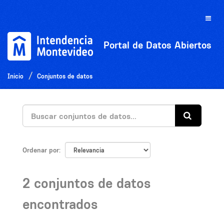
Ir
al
Toggle
contenido
naviga
Portal de Datos Abiertos
Inicio
Conjuntos de datos
Ordenar por
2 conjuntos de datos
encontrados