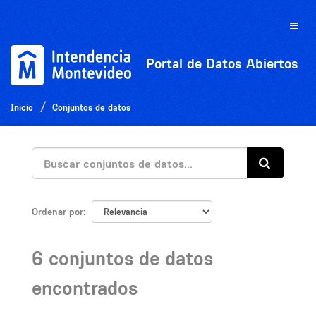
Ir
al
Toggle
contenido
naviga
Portal de Datos Abiertos
Inicio
Conjuntos de datos
Ordenar por
6 conjuntos de datos
encontrados