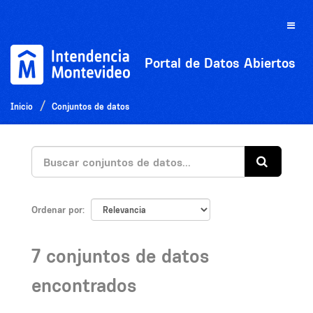
Ir
al
Toggle
contenido
naviga
Portal de Datos Abiertos
Inicio
Conjuntos de datos
Ordenar por
7 conjuntos de datos
encontrados