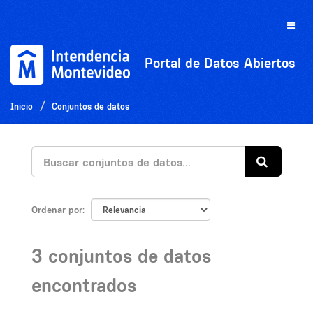
Ir
al
Toggle
contenido
naviga
Portal de Datos Abiertos
Inicio
Conjuntos de datos
Ordenar por
3 conjuntos de datos
encontrados