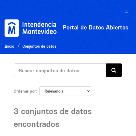
Ir
al
Toggle
contenido
naviga
Portal de Datos Abiertos
Inicio
Conjuntos de datos
Ordenar por
3 conjuntos de datos
encontrados