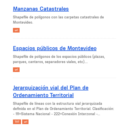
Manzanas Catastrales
Shapefile de polígonos con las carpetas catastrales de
Montevideo.
url
Espacios públicos de Montevideo
Shapefile de polígonos de los espacios públicos (plazas,
parques, canteros, separadores viales, etc)....
url
Jerarquización vial del Plan de
Ordenamiento Territorial
Shapefile de líneas con la estructura vial jerarquizada
definida en el Plan de Ordenamiento Territorial. Clasificación:
- 111=Sistema Nacional - 222=Conexión Interzonal -...
TXT
url