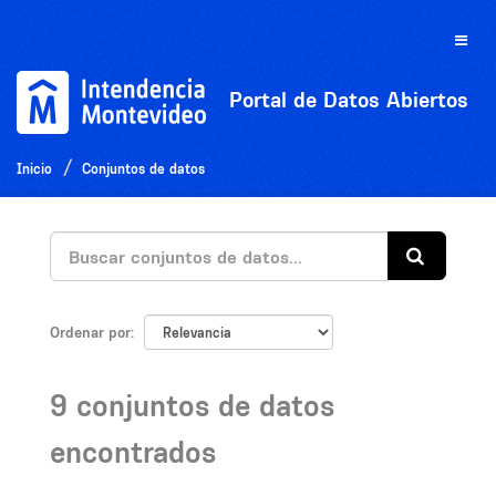
Ir
al
Toggle
contenido
naviga
Portal de Datos Abiertos
Inicio
Conjuntos de datos
Ordenar por
9 conjuntos de datos
encontrados