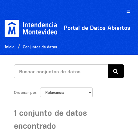
Ir
al
Toggle
contenido
naviga
Portal de Datos Abiertos
Inicio
Conjuntos de datos
Ordenar por
1 conjunto de datos
encontrado