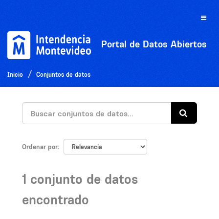
Ir
al
Toggle
contenido
naviga
Portal de Datos Abiertos
Inicio
Conjuntos de datos
Ordenar por
1 conjunto de datos
encontrado