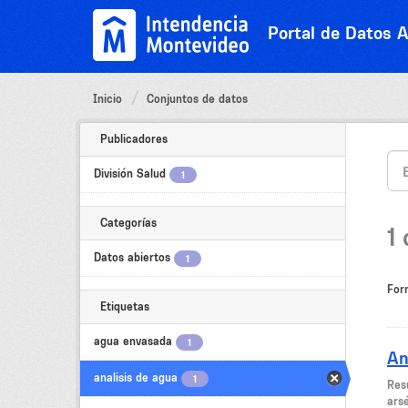
Ir
al
Portal de Datos A
contenido
Inicio
Conjuntos de datos
Publicadores
División Salud
1
Categorías
1
Datos abiertos
1
For
Etiquetas
agua envasada
1
An
analisis de agua
1
​Res
arsé