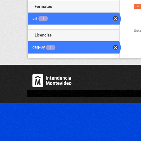
Formatos
url
url
1
Uste
Licencias
dag-uy
1