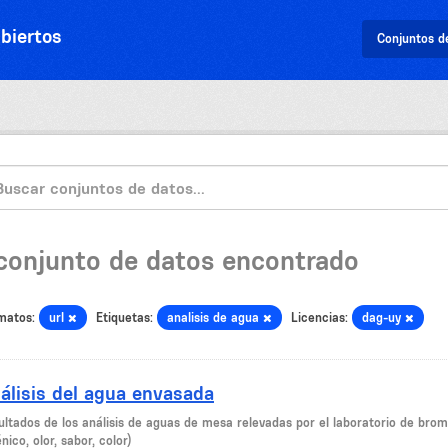
biertos
Conjuntos d
 conjunto de datos encontrado
matos:
url
Etiquetas:
analisis de agua
Licencias:
dag-uy
álisis del agua envasada
ultados de los análisis de aguas de mesa relevadas por el laboratorio de broma
nico, olor, sabor, color)