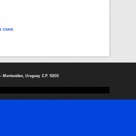
PI CKAN
).
0 - Montevideo, Uruguay .C.P. 11200