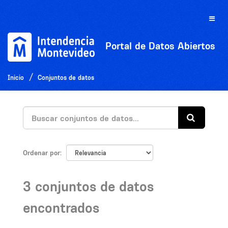
Ir
al
Toggle
contenido
naviga
Portal de Datos Abiertos
Inicio
Conjuntos de datos
Ordenar por
3 conjuntos de datos
encontrados