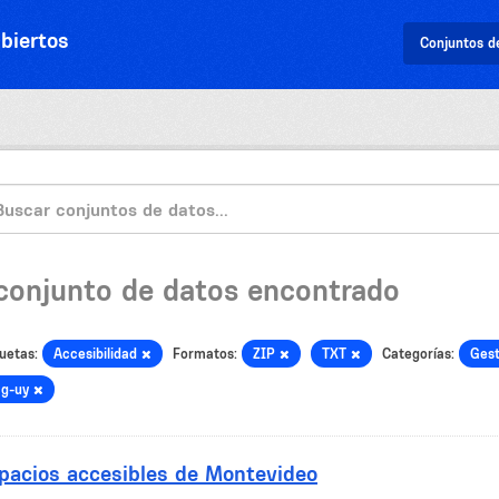
biertos
Conjuntos d
 conjunto de datos encontrado
uetas:
Accesibilidad
Formatos:
ZIP
TXT
Categorías:
Gest
ag-uy
pacios accesibles de Montevideo