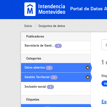
Ir
al
Portal de Datos A
contenido
Inicio
Conjuntos de datos
Publicadores
Secretaría de Gesti...
1
Categorías
1
Datos abiertos
1
Etiq
Gestión Territorial
1
d
Inclusión social
1
Etiquetas
Es