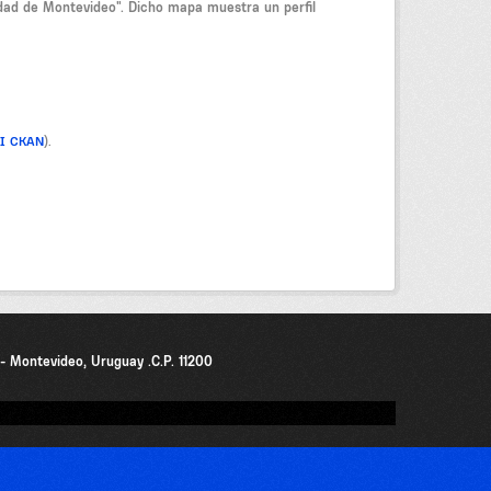
idad de Montevideo". Dicho mapa muestra un perfil
PI CKAN
).
0 - Montevideo, Uruguay .C.P. 11200