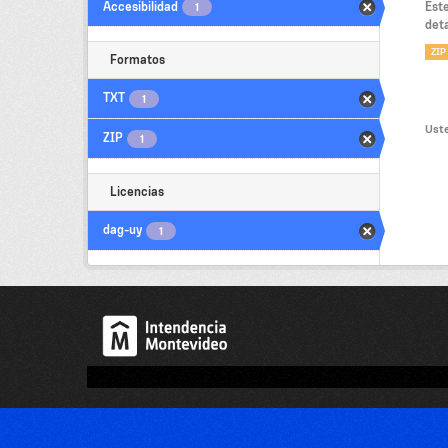
Accesibilidad
Est
1
deta
ZIP
Formatos
TXT
1
Uste
ZIP
1
Licencias
dag-uy
1