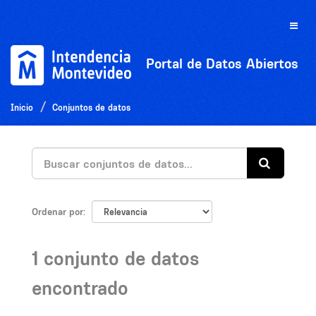
Ir
al
Toggle
contenido
naviga
Portal de Datos Abiertos
Inicio
Conjuntos de datos
Ordenar por
1 conjunto de datos
encontrado