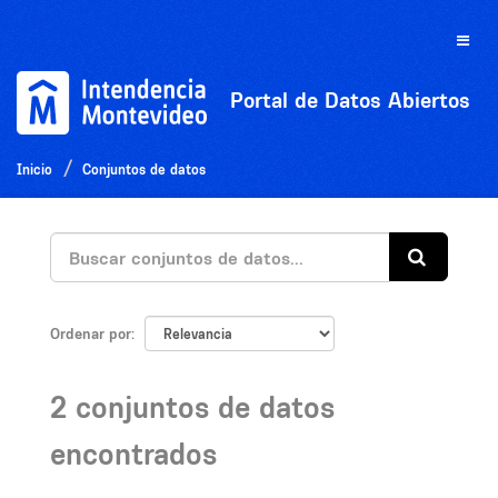
Ir
al
Toggle
contenido
naviga
Portal de Datos Abiertos
Inicio
Conjuntos de datos
Ordenar por
2 conjuntos de datos
encontrados