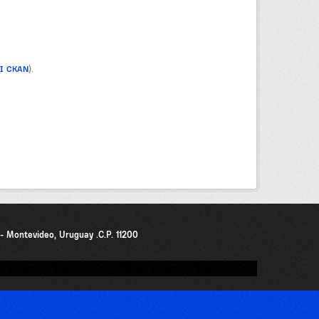
PI CKAN
).
0 - Montevideo, Uruguay .C.P. 11200