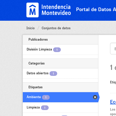
Ir
al
Portal de Datos A
contenido
Inicio
Conjuntos de datos
Publicadores
División Limpieza
1
Categorías
1
Datos abiertos
1
Etiq
Etiquetas
Ambiente
1
Ec
Limpieza
1
Los
opor