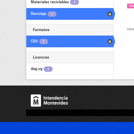
Materiales reciclables
1
CS
Reciclaje
1
Uste
Formatos
CSV
1
Licencias
dag-uy
1