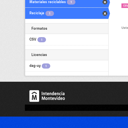
Materiales reciclables
1
CS
Reciclaje
1
Uste
Formatos
CSV
1
Licencias
dag-uy
1