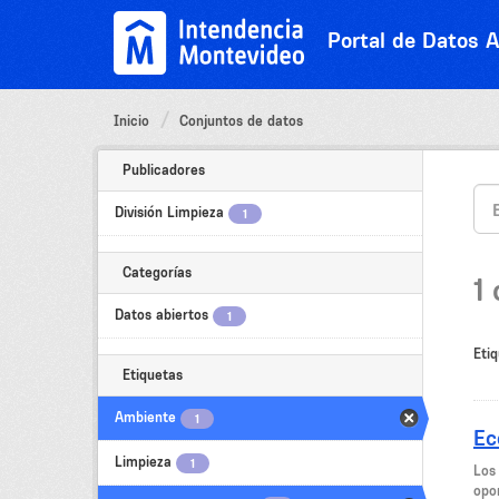
Ir
al
Portal de Datos A
contenido
Inicio
Conjuntos de datos
Publicadores
División Limpieza
1
Categorías
1
Datos abiertos
1
Etiq
Etiquetas
Ambiente
1
Ec
Limpieza
1
Los
opor