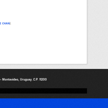
PI CKAN
).
0 - Montevideo, Uruguay .C.P. 11200