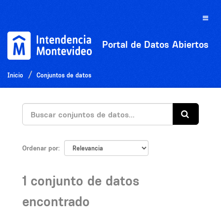
Ir
al
Toggle
contenido
naviga
Portal de Datos Abiertos
Inicio
Conjuntos de datos
Ordenar por
1 conjunto de datos
encontrado