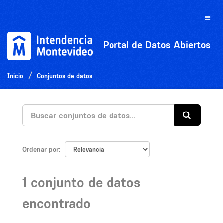
Ir
al
Toggle
contenido
naviga
Portal de Datos Abiertos
Inicio
Conjuntos de datos
Ordenar por
1 conjunto de datos
encontrado