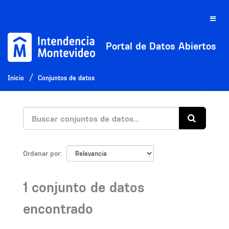
Ir
al
Toggle
contenido
naviga
Portal de Datos Abiertos
Inicio
Conjuntos de datos
Ordenar por
1 conjunto de datos
encontrado