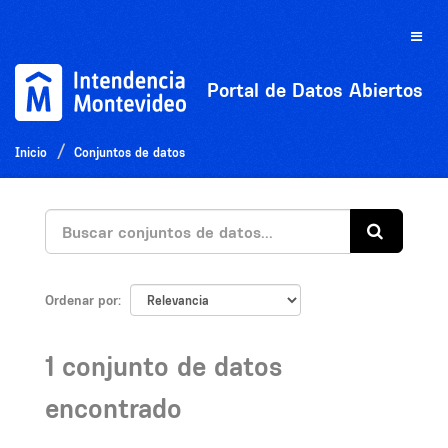
Ir
al
Toggle
contenido
naviga
Portal de Datos Abiertos
Inicio
Conjuntos de datos
Ordenar por
1 conjunto de datos
encontrado