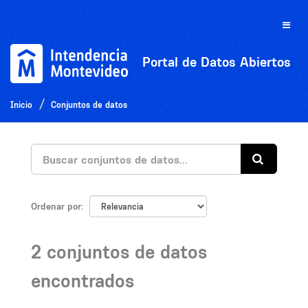
Ir
al
Toggle
contenido
naviga
Portal de Datos Abiertos
Inicio
Conjuntos de datos
Ordenar por
2 conjuntos de datos
encontrados