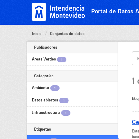
Ir
al
Portal de Datos A
contenido
Inicio
Conjuntos de datos
Publicadores
Areas Verdes
1
Categorías
1
Ambiente
1
Etiq
Datos abiertos
1
Infraestructura
1
Ce
Etiquetas
Est
bas