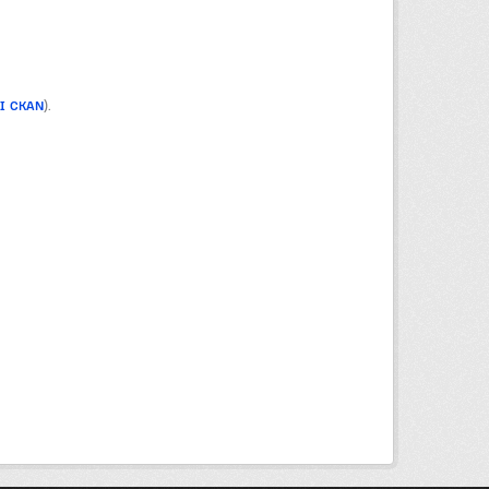
PI CKAN
).