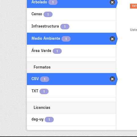
Arbolado
1
TXT
Censo
1
Infraestructura
1
Uste
Medio Ambiente
1
Área Verde
1
Formatos
CSV
1
TXT
1
Licencias
dag-uy
1