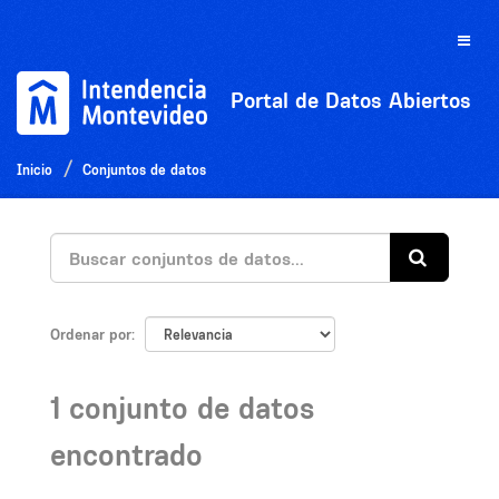
Ir
al
Toggle
contenido
naviga
Portal de Datos Abiertos
Inicio
Conjuntos de datos
Ordenar por
1 conjunto de datos
encontrado