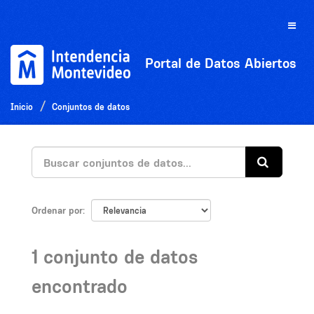
Ir
al
Toggle
contenido
naviga
Portal de Datos Abiertos
Inicio
Conjuntos de datos
Ordenar por
1 conjunto de datos
encontrado