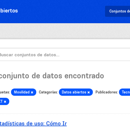
biertos
Conjuntos d
 conjunto de datos encontrado
uetas:
Movilidad
Categorías:
Datos abiertos
Publicadores:
Tecn
XT
tadísticas de uso: Cómo Ir