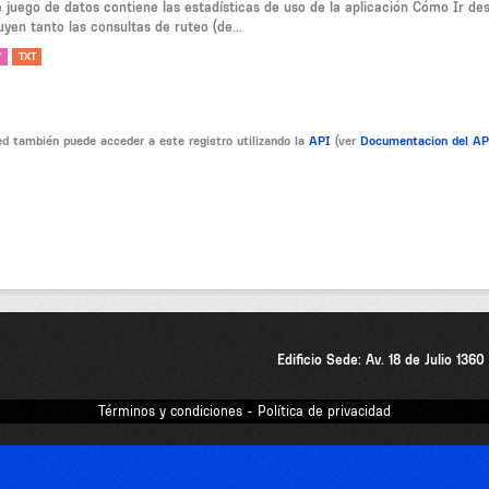
e juego de datos contiene las estadísticas de uso de la aplicación Cómo Ir de
uyen tanto las consultas de ruteo (de...
V
TXT
d también puede acceder a este registro utilizando la
API
(ver
Documentacion del A
Edificio Sede: Av. 18 de Julio 136
Términos y condiciones - Política de privacidad