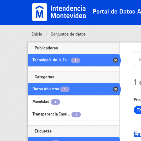
Ir
al
Portal de Datos A
contenido
Inicio
Conjuntos de datos
Publicadores
Tecnología de la In...
1
Categorías
1
Datos abiertos
1
Etiq
Movilidad
1
T
Transparencia Insti...
1
Etiquetas
Es