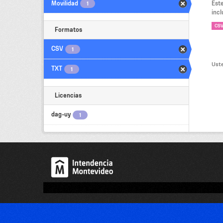
Movilidad
Est
1
incl
CS
Formatos
CSV
1
Uste
TXT
1
Licencias
dag-uy
1