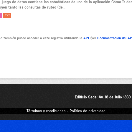
e juego de datos contiene las estadísticas de uso de la aplicación Cómo Ir de
uyen tanto las consultas de ruteo (de...
V
TXT
d también puede acceder a este registro utilizando la
API
(ver
Documentacion del A
Edificio Sede: Av. 18 de Julio 136
Términos y condiciones - Política de privacidad