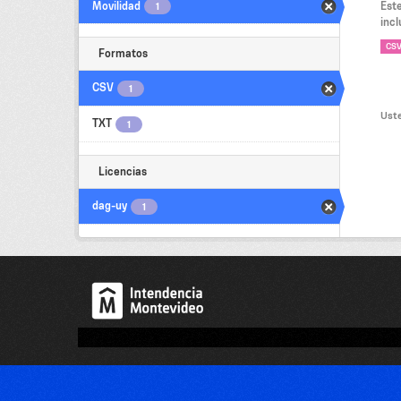
Movilidad
Est
1
incl
CS
Formatos
CSV
1
Uste
TXT
1
Licencias
dag-uy
1