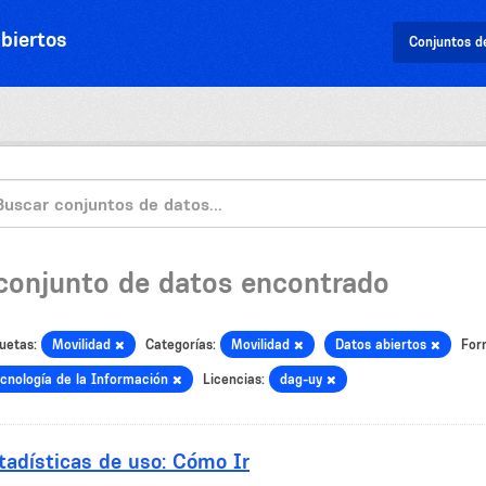
biertos
Conjuntos d
 conjunto de datos encontrado
uetas:
Movilidad
Categorías:
Movilidad
Datos abiertos
For
cnología de la Información
Licencias:
dag-uy
tadísticas de uso: Cómo Ir