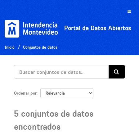
Ir
al
Toggle
contenido
naviga
Portal de Datos Abiertos
Inicio
Conjuntos de datos
Ordenar por
5 conjuntos de datos
encontrados