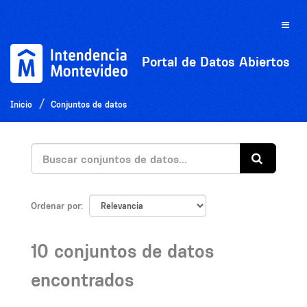
Ir
al
Toggle
contenido
naviga
Portal de Datos Abiertos
Inicio
Conjuntos de datos
Ordenar por
10 conjuntos de datos
encontrados