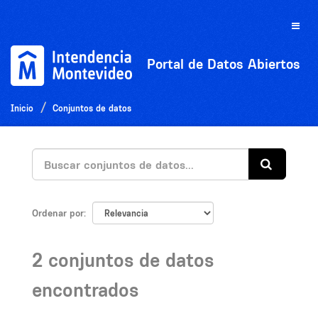
Ir
al
Toggle
contenido
naviga
Portal de Datos Abiertos
Inicio
Conjuntos de datos
Ordenar por
2 conjuntos de datos
encontrados