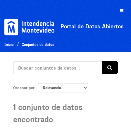
Ir
al
Toggle
contenido
naviga
Portal de Datos Abiertos
Inicio
Conjuntos de datos
Ordenar por
1 conjunto de datos
encontrado