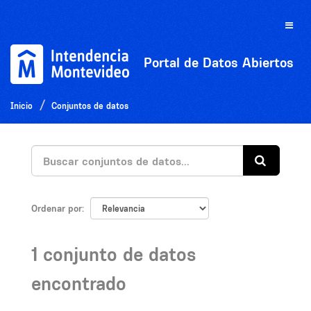
Ir
al
Toggle
contenido
naviga
Portal de Datos Abiertos
Inicio
Conjuntos de datos
Ordenar por
1 conjunto de datos
encontrado