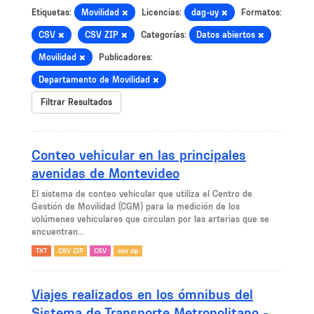
Etiquetas:
Movilidad
Licencias:
dag-uy
Formatos:
CSV
CSV ZIP
Categorías:
Datos abiertos
Movilidad
Publicadores:
Departamento de Movilidad
Filtrar Resultados
Conteo vehicular en las principales
avenidas de Montevideo
El sistema de conteo vehicular que utiliza el Centro de
Gestión de Movilidad (CGM) para la medición de los
volúmenes vehiculares que circulan por las arterias que se
encuentran...
TXT
CSV ZIP
CSV
csv zip
Viajes realizados en los ómnibus del
Sistema de Transporte Metropolitano -