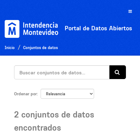
Ir
al
Toggle
contenido
naviga
Portal de Datos Abiertos
Inicio
Conjuntos de datos
Ordenar por
2 conjuntos de datos
encontrados