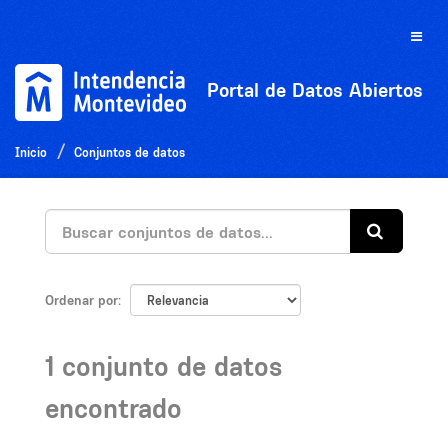
Ir
al
Toggle
contenido
naviga
Portal de Datos Abiertos
Inicio
Conjuntos de datos
Ordenar por
1 conjunto de datos
encontrado