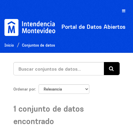
Ir
al
Toggle
contenido
naviga
Portal de Datos Abiertos
Inicio
Conjuntos de datos
Ordenar por
1 conjunto de datos
encontrado