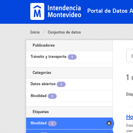
Ir
al
Portal de Datos A
contenido
Inicio
Conjuntos de datos
Publicadores
Tránsito y transporte
1
Categorías
1
Datos abiertos
1
Etiq
Movilidad
1
Etiquetas
Ho
Movilidad
1
Est
cier