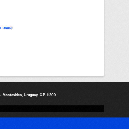
PI CKAN
).
0 - Montevideo, Uruguay .C.P. 11200