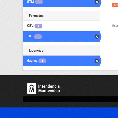
STM
1
TXT
Formatos
Uste
CSV
1
TXT
1
Licencias
dag-uy
1