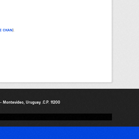
PI CKAN
).
0 - Montevideo, Uruguay .C.P. 11200