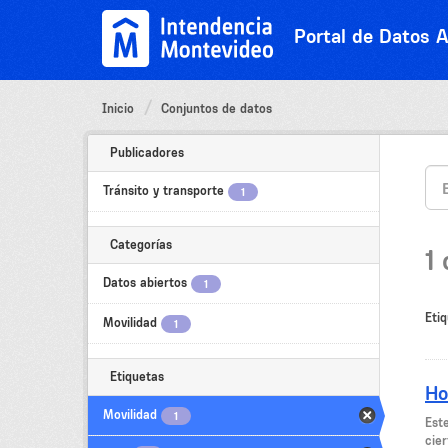
Ir
al
Portal de Datos A
contenido
Inicio
Conjuntos de datos
Publicadores
Tránsito y transporte
1
Categorías
1
Datos abiertos
1
Etiq
Movilidad
1
Etiquetas
Ho
Movilidad
1
Est
cier