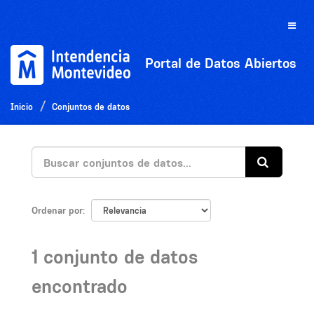
Ir
al
Toggle
contenido
naviga
Portal de Datos Abiertos
Inicio
Conjuntos de datos
Ordenar por
1 conjunto de datos
encontrado