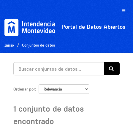
Ir
al
Toggle
contenido
naviga
Portal de Datos Abiertos
Inicio
Conjuntos de datos
Ordenar por
1 conjunto de datos
encontrado