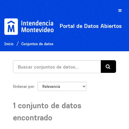
Ir
al
Toggle
contenido
naviga
Portal de Datos Abiertos
Inicio
Conjuntos de datos
Ordenar por
1 conjunto de datos
encontrado