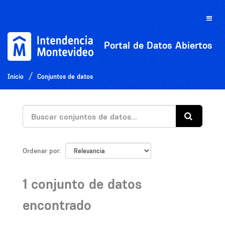
Ir
al
Toggle
contenido
naviga
Portal de Datos Abiertos
Inicio
Conjuntos de datos
Ordenar por
1 conjunto de datos
encontrado